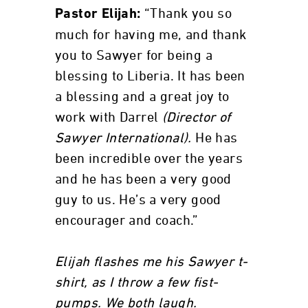
“Thank you so
Pastor Elijah:
much for having me, and thank
you to Sawyer for being a
blessing to Liberia. It has been
a blessing and a great joy to
work with Darrel
(Director of
Sawyer International).
He has
been incredible over the years
and he has been a very good
guy to us. He’s a very good
encourager and coach.”
Elijah flashes me his Sawyer t-
shirt, as I throw a few fist-
pumps. We both laugh.