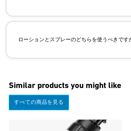
https://pmc.ncbi.nlm.nih.gov/articles/P
ローションとスプレーのどちらを使うべきです
https://help.sawyer.com/en-us/sunscree
https://pmc.ncbi.nlm.nih.gov/articles/P
Similar products you might like
すべての商品を見る