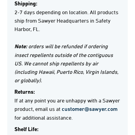
Shipping:
2-7 days depending on location. All products
ship from Sawyer Headquarters in Safety
Harbor, FL.
Note:
orders will be refunded if ordering
insect repellents outside of the contiguous
US. We cannot ship repellents by air
(including Hawaii, Puerto Rico, Virgin Islands,
or globally).
Returns:
If at any point you are unhappy with a Sawyer
product, email us at
customer@sawyer.com
for additional assistance.
Shelf Life: