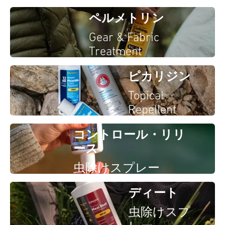
ペルメトリン
Gear & Fabric
Treatment
ピカリジン
Topical
Repellent
コントロール・リリ
ース
虫除けスプレー
ディート
虫除けスプ