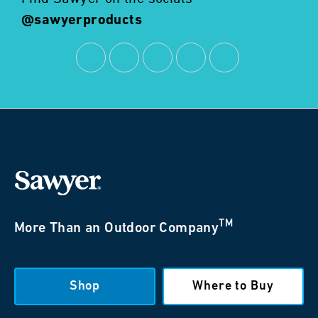
@sawyerproducts
TM
More Than an Outdoor Company
Shop
Where to Buy