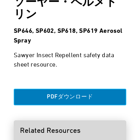
ソーヤー・ペルメト
リン
SP646, SP602, SP618, SP619 Aerosol
Spray
Sawyer Insect Repellent safety data
sheet resource.
PDFダウンロード
Related Resources